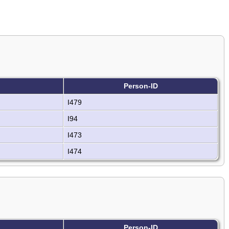
Person-ID
I479
I94
I473
I474
Person-ID