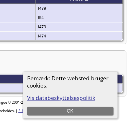
I479
I94
I473
I474
Bemærk: Dette websted bruger
Person-ID
cookies.
I342
Vis databeskyttelsespolitik
ythgoe © 2001-2026.
beholdes. |
EU-persondataforordningen
.
OK