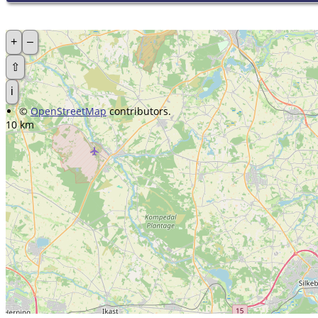
+
–
⇧
i
©
OpenStreetMap
contributors.
10 km