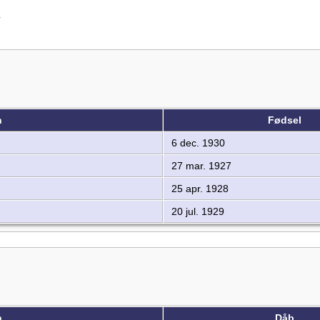
4
n
Fødsel
6 dec. 1930
27 mar. 1927
25 apr. 1928
20 jul. 1929
n
Dåb