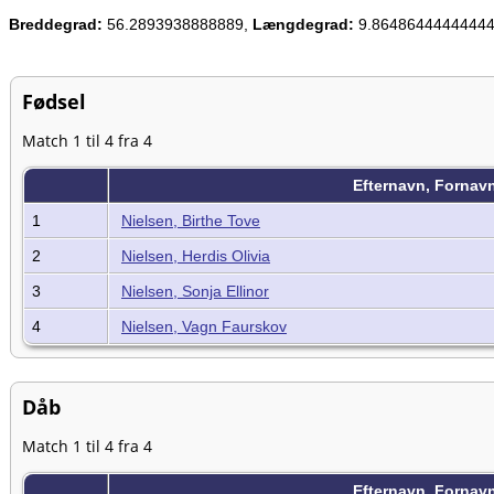
Breddegrad:
56.2893938888889,
Længdegrad:
9.8648644444444
Fødsel
Match 1 til 4 fra 4
Efternavn, Fornav
1
Nielsen, Birthe Tove
2
Nielsen, Herdis Olivia
3
Nielsen, Sonja Ellinor
4
Nielsen, Vagn Faurskov
Dåb
Match 1 til 4 fra 4
Efternavn, Fornav